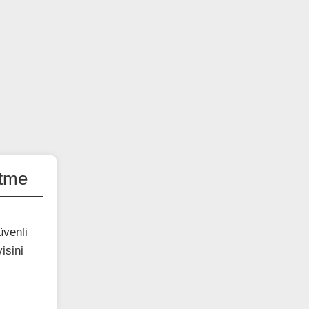
Etme
üvenli
isini