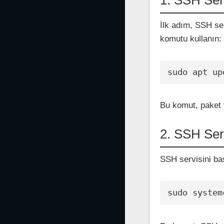
İlk adım, SSH se
komutu kullanın:
sudo apt up
Bu komut, paket 
2. SSH Serv
SSH servisini ba
sudo system