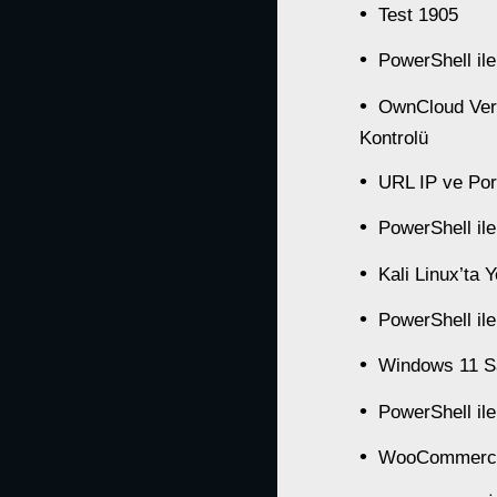
Test 1905
PowerShell il
OwnCloud Veri
Kontrolü
URL IP ve Por
PowerShell il
Kali Linux’ta 
PowerShell il
Windows 11 S
PowerShell ile
WooCommerce i