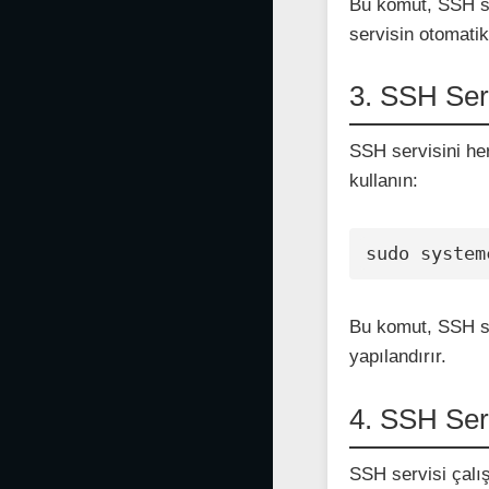
Bu komut, SSH se
servisin otomatik
3. SSH Serv
SSH servisini he
kullanın:
sudo system
Bu komut, SSH se
yapılandırır.
4. SSH Ser
SSH servisi çalış