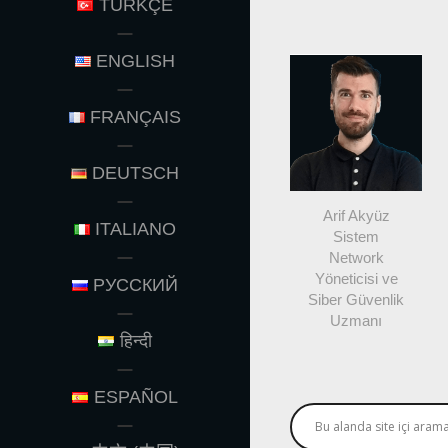
TÜRKÇE
ENGLISH
FRANÇAIS
DEUTSCH
Arif Akyüz
ITALIANO
Sistem
Network
Yöneticisi ve
РУССКИЙ
Siber Güvenlik
Uzmanı
हिन्दी
ESPAÑOL