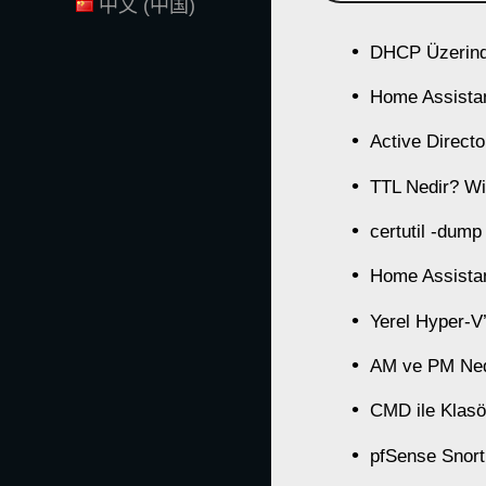
中文 (中国)
DHCP Üzerind
Home Assistan
Active Direct
TTL Nedir? Wi
certutil -dump
Home Assistan
Yerel Hyper-
AM ve PM Ned
CMD ile Klasö
pfSense Snort