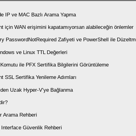
e IP ve MAC Bazlı Arama Yapma
t için WAN erişimini kapatamıyorsan alabileceğin önlemler
ory PasswordNotRequired Zafiyeti ve PowerShell ile Düzelt
ndows ve Linux TTL Değerleri
 Komutu ile PFX Sertifika Bilgilerini Görüntüleme
t SSL Sertifika Yenileme Adımları
V’den Uzak Hyper-V’ye Bağlanma
ir?
r Arama Rehberi
 Interface Güvenlik Rehberi