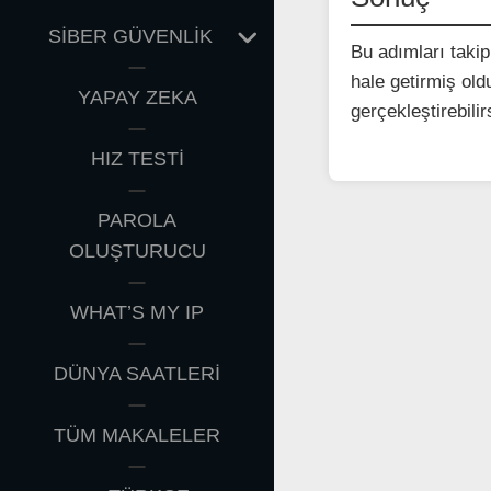
EXPAND
SİBER GÜVENLİK
Bu adımları takip
CHILD
hale getirmiş old
MENU
YAPAY ZEKA
gerçekleştirebilir
HIZ TESTİ
PAROLA
OLUŞTURUCU
WHAT’S MY IP
DÜNYA SAATLERİ
TÜM MAKALELER