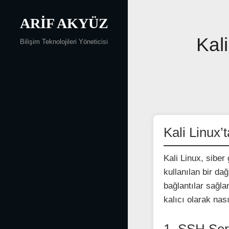
Skip
to
ARIF AKYÜZ
content
Yazı
Kal
Bilişim Teknolojileri Yöneticisi
gezinmesi
Kali Linux’
Kali Linux, siber
kullanılan bir da
bağlantılar sağla
kalıcı olarak nas
1. SSH Ser