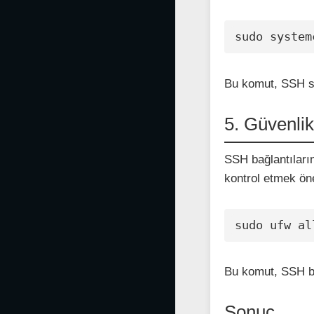
sudo system
Bu komut, SSH ser
5. Güvenlik
SSH bağlantıların
kontrol etmek öne
sudo ufw al
Bu komut, SSH bağ
Sonuç