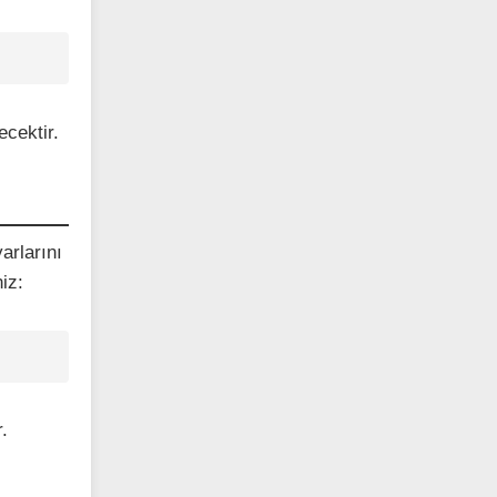
ecektir.
arlarını
iz:
.