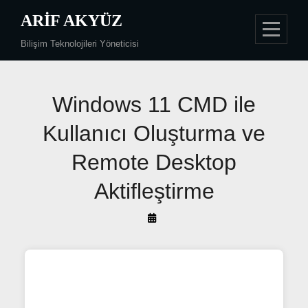
Skip
ARIF AKYÜZ
to
Bilişim Teknolojileri Yöneticisi
content
Yazı
Windows 11 CMD ile
gezinmesi
Kullanıcı Oluşturma ve
Remote Desktop
Aktifleştirme
By
Arif
Akyüz