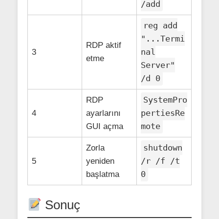
/add
reg add
"...Termi
RDP aktif
nal
3
etme
Server"
/d 0
SystemPro
RDP
pertiesRe
4
ayarlarını
mote
GUI açma
shutdown
Zorla
/r /f /t
5
yeniden
0
başlatma
Sonuç