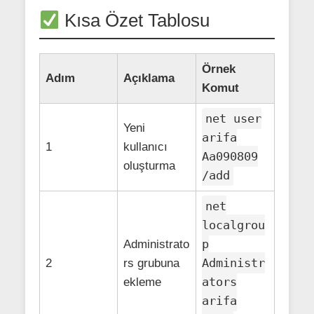
Kısa Özet Tablosu
Örnek
Adım
Açıklama
Komut
net user
Yeni
arifa
1
kullanıcı
Aa090809
oluşturma
/add
net
localgrou
p
Administrato
Administr
2
rs grubuna
ators
ekleme
arifa