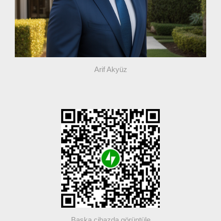
Arif Akyüz
Başka cihazda görüntüle