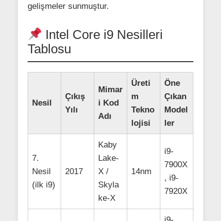
gelişmeler sunmuştur.
Intel Core i9 Nesilleri
Tablosu
Üreti
Öne
Mimar
Çıkış
m
Çıkan
Nesil
i Kod
Yılı
Tekno
Model
Adı
lojisi
ler
Kaby
i9-
7.
Lake-
7900X
Nesil
2017
X /
14nm
, i9-
(ilk i9)
Skyla
7920X
ke-X
i9-