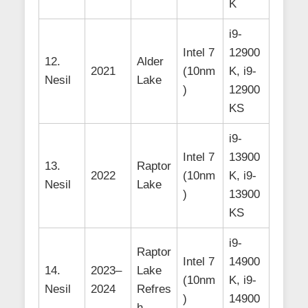
K
i9-
Intel 7
12900
12.
Alder
2021
(10nm
K, i9-
Nesil
Lake
)
12900
KS
i9-
Intel 7
13900
13.
Raptor
2022
(10nm
K, i9-
Nesil
Lake
)
13900
KS
i9-
Raptor
Intel 7
14900
14.
2023–
Lake
(10nm
K, i9-
Nesil
2024
Refres
)
14900
h