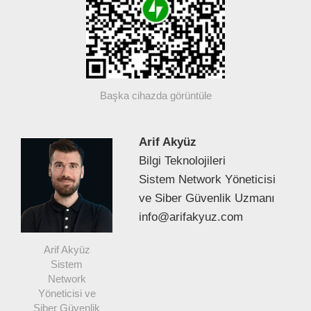
Başka cihazda görüntüle
Arif Akyüz
Bilgi Teknolojileri
Sistem Network Yöneticisi
ve Siber Güvenlik Uzmanı
info@arifakyuz.com
Arif Akyüz
Sistem
Network
Yöneticisi ve
Siber Güvenlik