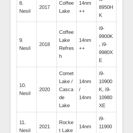
8.
Coffee
14nm
2017
8950H
Nesil
Lake
++
K
i9-
Coffee
9900K
9.
Lake
14nm
2018
, i9-
Nesil
Refres
++
9980X
h
E
Comet
i9-
Lake /
14nm
10900
10.
2020
Casca
/
K, i9-
Nesil
de
14nm
10980
Lake
XE
i9-
11.
Rocke
2021
14nm
11900
Nesil
t Lake