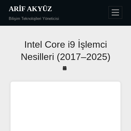
Skip
ARIF AKYÜZ
to
Bilişim Teknolojileri Yöneticisi
content
Yazı
Intel Core i9 İşlemci
gezinmesi
Nesilleri (2017–2025)
By
Arif
Akyüz