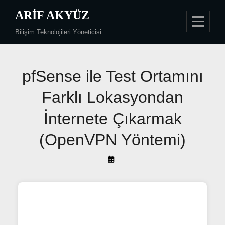
Skip
ARIF AKYÜZ
to
Bilişim Teknolojileri Yöneticisi
content
Yazı
pfSense ile Test Ortamını
gezinmesi
Farklı Lokasyondan
İnternete Çıkarmak
(OpenVPN Yöntemi)
By
Arif
Akyüz