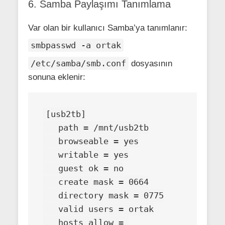
6. Samba Paylaşımı Tanımlama
Var olan bir kullanıcı Samba’ya tanımlanır:
smbpasswd -a ortak
/etc/samba/smb.conf
dosyasının
sonuna eklenir:
[usb2tb]

   path = /mnt/usb2tb

   browseable = yes

   writable = yes

   guest ok = no

   create mask = 0664

   directory mask = 0775

   valid users = ortak

   hosts allow = 