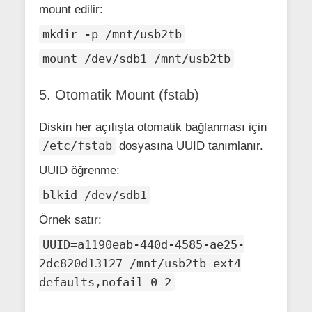
mount edilir:
mkdir -p /mnt/usb2tb
mount /dev/sdb1 /mnt/usb2tb
5. Otomatik Mount (fstab)
Diskin her açılışta otomatik bağlanması için
/etc/fstab
dosyasına UUID tanımlanır.
UUID öğrenme:
blkid /dev/sdb1
Örnek satır:
UUID=a1190eab-440d-4585-ae25-
2dc820d13127 /mnt/usb2tb ext4
defaults,nofail 0 2