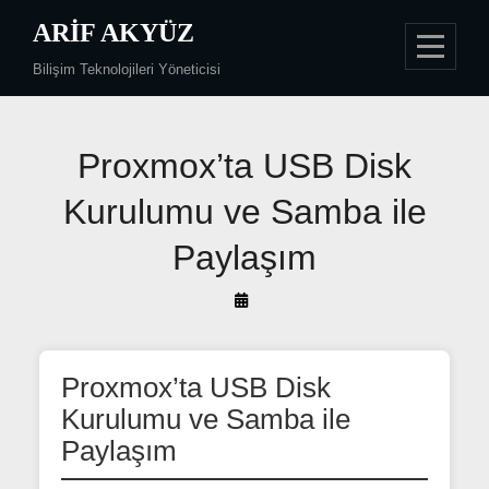
Skip
ARIF AKYÜZ
to
Bilişim Teknolojileri Yöneticisi
content
Yazı
Proxmox’ta USB Disk
gezinmesi
Kurulumu ve Samba ile
Paylaşım
By
Arif
Akyüz
Proxmox’ta USB Disk
Kurulumu ve Samba ile
Paylaşım