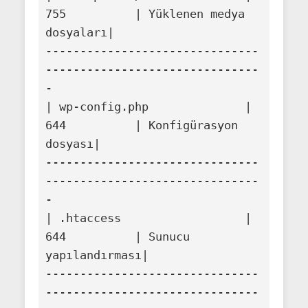
755          | Yüklenen medya 
dosyaları|

-------------------------------
-------------------------------
-

| wp-config.php              | 
644          | Konfigürasyon 
dosyası|

-------------------------------
-------------------------------
-

| .htaccess                  | 
644          | Sunucu 
yapılandırması|

-------------------------------
-------------------------------