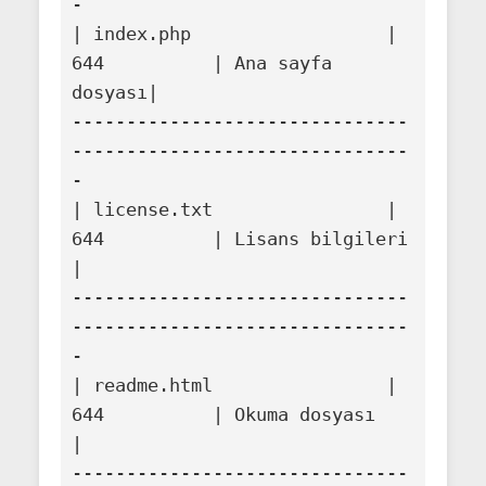
-

| index.php                  | 
644          | Ana sayfa 
dosyası|

-------------------------------
-------------------------------
-

| license.txt                | 
644          | Lisans bilgileri 
|

-------------------------------
-------------------------------
-

| readme.html                | 
644          | Okuma dosyası    
|

-------------------------------