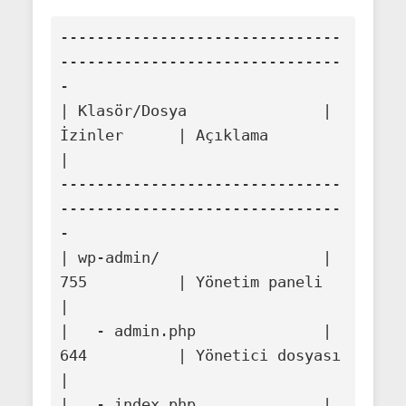
-------------------------------
-------------------------------
-

| Klasör/Dosya               | 
İzinler      | Açıklama         
|

-------------------------------
-------------------------------
-

| wp-admin/                  | 
755          | Yönetim paneli   
|

|   - admin.php              | 
644          | Yönetici dosyası 
|

|   - index.php              | 