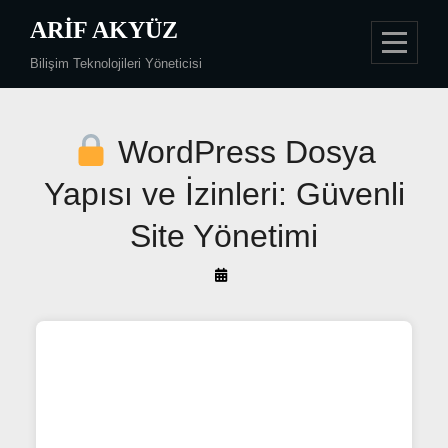
Skip
ARIF AKYÜZ
to
Bilişim Teknolojileri Yöneticisi
content
Yazı
WordPress Dosya
gezinmesi
Yapısı ve İzinleri: Güvenli
Site Yönetimi
By
Arif
Akyüz