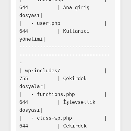
644          | Ana giriş 
dosyası|

|   - user.php               | 
644          | Kullanıcı 
yönetimi|

-------------------------------
-------------------------------
-

| wp-includes/               | 
755          | Çekirdek 
dosyalar|

|   - functions.php          | 
644          | İşlevsellik 
dosyası|

|   - class-wp.php           | 
644          | Çekirdek 