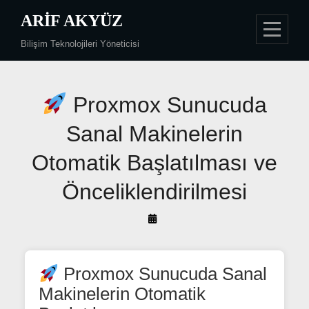
Skip
ARIF AKYÜZ
to
Bilişim Teknolojileri Yöneticisi
content
Yazı
Proxmox Sunucuda
gezinmesi
Sanal Makinelerin
Otomatik Başlatılması ve
Önceliklendirilmesi
By
Arif
Akyüz
Proxmox Sunucuda Sanal
Makinelerin Otomatik