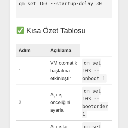
qm set 103 --startup-delay 30

Kısa Özet Tablosu
Adım
Açıklama
qm set
VM otomatik
103 --
1
başlatma
onboot 1
etkinleştir
qm set
Açılış
103 --
2
önceliğini
bootorder
ayarla
1
qm set
Açılışlar