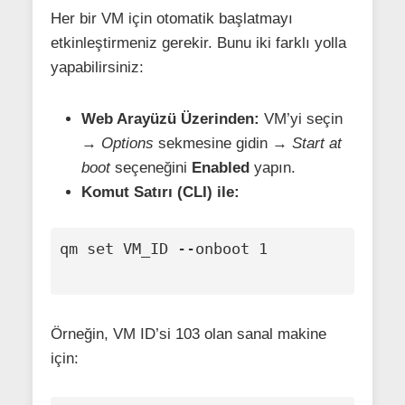
Her bir VM için otomatik başlatmayı
etkinleştirmeniz gerekir. Bunu iki farklı yolla
yapabilirsiniz:
Web Arayüzü Üzerinden:
VM’yi seçin
→
Options
sekmesine gidin →
Start at
boot
seçeneğini
Enabled
yapın.
Komut Satırı (CLI) ile:
qm set VM_ID --onboot 1

Örneğin, VM ID’si 103 olan sanal makine
için: