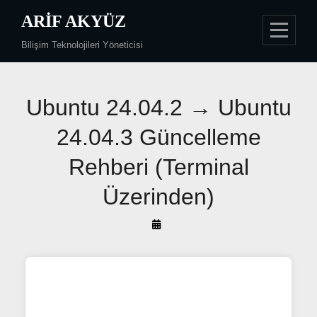
Skip
ARIF AKYÜZ
to
Bilişim Teknolojileri Yöneticisi
content
Yazı
Ubuntu 24.04.2 → Ubuntu
gezinmesi
24.04.3 Güncelleme
Rehberi (Terminal
Üzerinden)
By
Arif
Akyüz